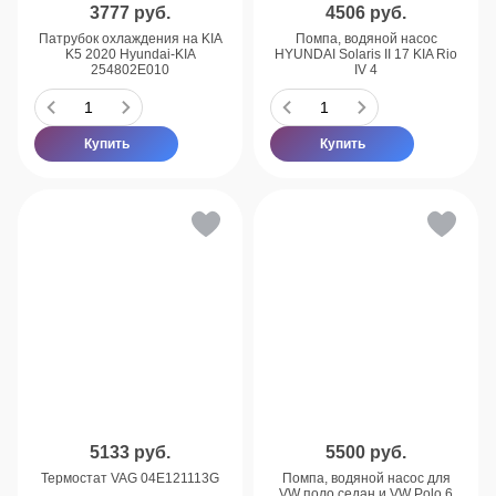
3777
руб.
4506
руб.
Патрубок охлаждения на KIA
Помпа, водяной насос
K5 2020 Hyundai-KIA
HYUNDAI Solaris II 17 KIA Rio
254802E010
IV 4
Купить
Купить
5133
руб.
5500
руб.
Термостат VAG 04E121113G
Помпа, водяной насос для
VW поло седан и VW Polo 6